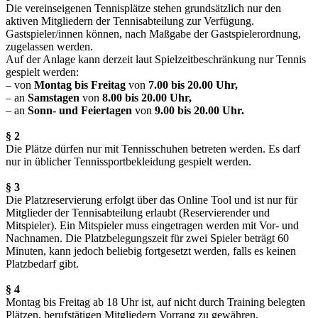
Die vereinseigenen Tennisplätze stehen grundsätzlich nur den
aktiven Mitgliedern der Tennisabteilung zur Verfügung.
Gastspieler/innen können, nach Maßgabe der Gastspielerordnung,
zugelassen werden.
Auf der Anlage kann derzeit laut Spielzeitbeschränkung nur Tennis
gespielt werden:
– von
Montag bis Freitag
von
7.00 bis 20.00 Uhr,
– an
Samstagen
von
8.00 bis 20.00 Uhr,
– an
Sonn- und Feiertagen
von
9.00 bis 20.00 Uhr.
§ 2
Die Plätze dürfen nur mit Tennisschuhen betreten werden. Es darf
nur in üblicher Tennissportbekleidung gespielt werden.
§ 3
Die Platzreservierung erfolgt über das Online Tool und ist nur für
Mitglieder der Tennisabteilung erlaubt (Reservierender und
Mitspieler). Ein Mitspieler muss eingetragen werden mit Vor- und
Nachnamen. Die Platzbelegungszeit für zwei Spieler beträgt 60
Minuten, kann jedoch beliebig fortgesetzt werden, falls es keinen
Platzbedarf gibt.
§ 4
Montag bis Freitag ab 18 Uhr ist, auf nicht durch Training belegten
Plätzen, berufstätigen Mitgliedern Vorrang zu gewähren.