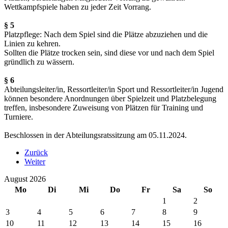
Wettkampfspiele haben zu jeder Zeit Vorrang.
§ 5
Platzpflege: Nach dem Spiel sind die Plätze abzuziehen und die
Linien zu kehren.
Sollten die Plätze trocken sein, sind diese vor und nach dem Spiel
gründlich zu wässern.
§ 6
Abteilungsleiter/in, Ressortleiter/in Sport und Ressortleiter/in Jugend
können besondere Anordnungen über Spielzeit und Platzbelegung
treffen, insbesondere Zuweisung von Plätzen für Training und
Turniere.
Beschlossen in der Abteilungsratssitzung am 05.11.2024.
Zurück
Weiter
August 2026
Mo
Di
Mi
Do
Fr
Sa
So
1
2
3
4
5
6
7
8
9
10
11
12
13
14
15
16