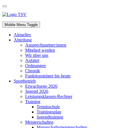
Jahr
Monat
Jahr
Monat
Mobile Menu Toggle
Aktuelles
Abteilung
Ansprechpartner:innen
Mitglied werden
Wir über uns
Anfahrt
Ordnungen
Chronik
Funktionsträger bis heute
Sportbetrieb
Erwachsene 2026
Jugend 2026
Leistungsklassen-Rechner
Training
Tennisschule
Trainingsplan
Jugendtraining
Meisterschaften
Mannschaftsmeisterschaften